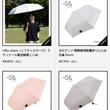
nifty colors（ニフティカラーズ）ラ
ゼロアンド 晴雨兼用軽量折りたたみ
ディクール遮光耐風ミニ65
日傘 50cm
¥6,600
¥3,740
（税込）
（税込）