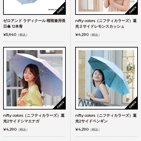
ゼロアンド ラディクール 晴雨兼用長
nifty colors（ニフティカラーズ）遮
日傘 12本骨
光２サイドレモンスカッシュ
¥5,940
¥4,290
（税込）
（税込）
nifty colors（ニフティカラーズ）遮
nifty colors（ニフティカラーズ）遮
光2サイドシマエナガ
光2サイドペンギン
¥4,290
¥4,290
（税込）
（税込）