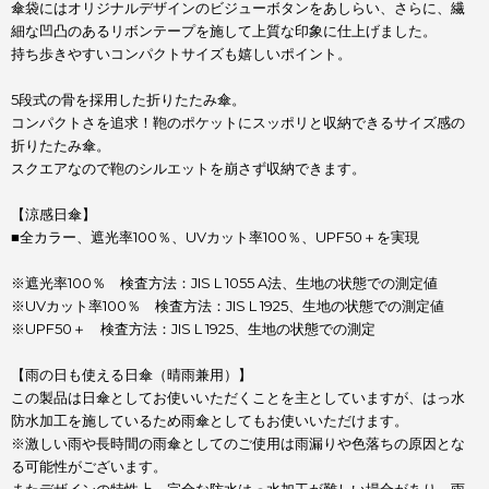
傘袋にはオリジナルデザインのビジューボタンをあしらい、さらに、繊
細な凹凸のあるリボンテープを施して上質な印象に仕上げました。
持ち歩きやすいコンパクトサイズも嬉しいポイント。
5段式の骨を採用した折りたたみ傘。
コンパクトさを追求！鞄のポケットにスッポリと収納できるサイズ感の
折りたたみ傘。
スクエアなので鞄のシルエットを崩さず収納できます。
【涼感日傘】
■全カラー、遮光率100％、UVカット率100％、UPF50＋を実現
※遮光率100％ 検査方法：JIS L 1055 A法、生地の状態での測定値
※UVカット率100％ 検査方法：JIS L 1925、生地の状態での測定値
※UPF50＋ 検査方法：JIS L 1925、生地の状態での測定
【雨の日も使える日傘（晴雨兼用）】
この製品は日傘としてお使いいただくことを主としていますが、はっ水
防水加工を施しているため雨傘としてもお使いいただけます。
※激しい雨や長時間の雨傘としてのご使用は雨漏りや色落ちの原因とな
る可能性がございます。