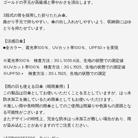
ゴールドの手元が高級感と華やかさを演出します。
3段式の骨を採用した折りたたみ傘。
曲がり手元で持ちやすい。傘の出し入れがしやすいよう、収納袋にはゆ
とりを持たせています。
【涼感日傘】
■全カラー、遮光率100％、UVカット率100％、UPF50＋を実現
※遮光率100％ 検査方法：JIS L 1055 A法、生地の状態での測定値
※UVカット率100％ 検査方法：JIS L 1925、生地の状態での測定値
※UPF50＋ 検査方法：JIS L 1925、生地の状態での測定
【雨の日も使える日傘（晴雨兼用）】
この製品は日傘としてお使いいただくことを主としていますが、はっ水
防水加工を施しているため雨傘としてもお使いいただけます。
※激しい雨や長時間の雨傘としてのご使用は雨漏りや色落ちの原因とな
る可能性がございます。
またデザインの特性上、完全な防水はっ水加工が難しい場合があり、雨
が染み込むことがありますのでご注意ください。