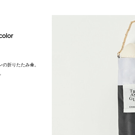
olor
ンの折りたたみ傘。
。