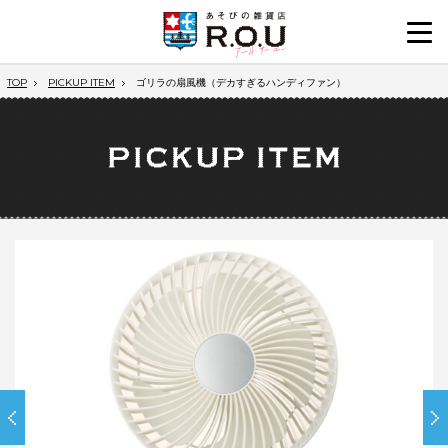
TOP
PICKUP ITEM
ゴリラの扇風機（デカすぎるハンディファン）