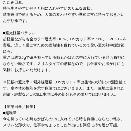
たたみ日傘。
持ち歩きやすい軽さと鞄に入れやすいスリムな形状。
晴雨兼用で使えるため、天気の変わりやすい季節に常に持っておきたい
お守り傘です。
■遮光軽量パラソル
超軽量ながらも全カラー遮光率100％、UVカット率99.9％、UPF50＋を
実現。涼しく過ごすための遮熱性も優れているので暑い夏の熱中症対策
にも。
重さは約125gで傘を持っている時もかばんの中に入れている時も負担に
ならない軽さです。スリムタイプの形状なので、お仕事やお出かけにも
気軽にお持ちいただけます。
※記載の遮光率・紫外線遮蔽（UVカット）率は生地の状態での測定値で
す。傘本体の性能を示す数値ではございません。また、生地に施された
刺繍・縫製などUV加工生地以外の部分もその限りではありません。
【涼感日傘／軽量】
■超軽量
傘を持っている時もかばんの中に入れている時も負担にならない軽さ。
スリムな形状で、仕事やちょっとした外出にも気軽に持ち運び可能。