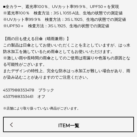
■全カラー、遮光率100％、UVカット率99.9％、UPF50＋を実現
※遮光率100％ 検査方法：JIS L 1055 A法、生地の状態での測定値
※UVカット率99.9％ 検査方法：JIS L 1925、生地の状態での測定値
※UPF50＋ 検査方法：JIS L 1925、生地の状態での測定値
【雨の日も使える日傘（晴雨兼用）】
この製品は日傘としてお使いいただくことを主としていますが、はっ水
防水加工を施しているため雨傘としてもお使いいただけます。
※激しい雨や長時間の雨傘としてのご使用は雨漏りや色落ちの原因とな
る可能性がございます。
またデザインの特性上、完全な防水はっ水加工が難しい場合があり、雨
が染み込むことがありますのでご注意ください。
4537988353478 ブラック
4537988353461 オフ
※店舗により取り扱っていない商品がございます。
ITEM一覧