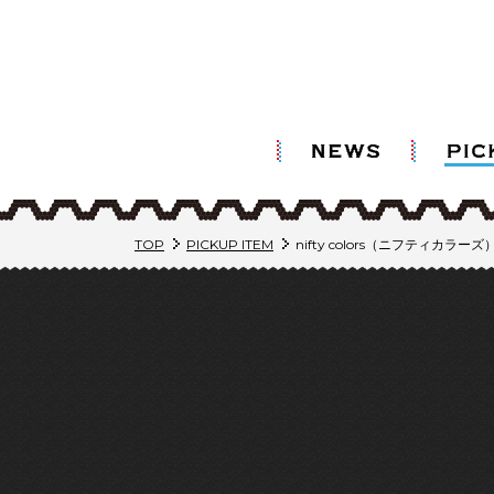
TOP
PICKUP ITEM
nifty colors（ニフティカ