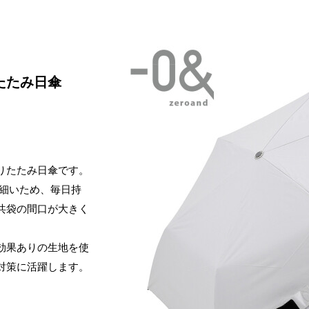
たたみ日傘
りたたみ日傘です。
も細いため、毎日持
共袋の間口が大きく
。
熱効果ありの生地を使
対策に活躍します。