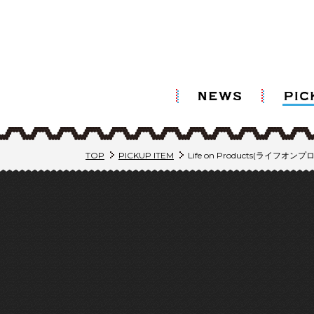
TOP
PICKUP ITEM
Life on Products(ライフ