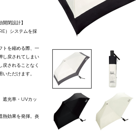
動開閉設計】
SURE）システムを採
フトを縮める際、一
押し戻されてしまい
し戻されることなく
用いただけます。
。遮光率・UVカッ
遮熱効果を発揮。炎
。