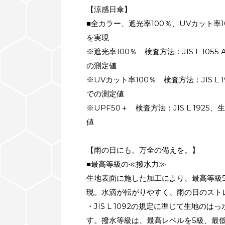
【涼感日傘】
■全カラー、遮光率100％、UVカット率1
を実現
※遮光率100％ 検査方法：JIS L 105
の測定値
※UVカット率100％ 検査方法：JIS L 
での測定値
※UPF50＋ 検査方法：JIS L 1925
値
【雨の日にも、万全の備えを。】
■最高等級の≪撥水力≫
生地表面に施した加工により、最高等級
現。水滴が転がりやすく、雨の日のスト
・JIS L 1092の規定に準じて生地の
す。撥水等級は、最高レベルを5級、最低