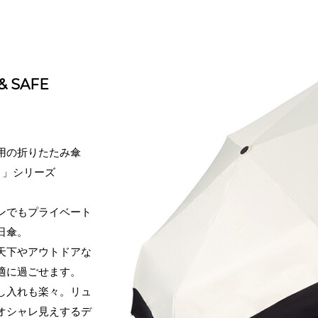
& SAFE
用の折りたたみ傘
）」シリーズ
ンでもプライベート
日傘。
天下やアウトドアな
適に過ごせます。
し入れも楽々。リュ
オシャレ見えするデ